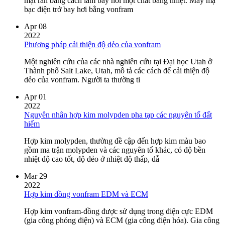
mặt rắn bằng cách làm bay hơi một chất bằng nhiệt. Máy mạ
bạc điện trở bay hơi bằng vonfram
Apr 08
2022
Phương pháp cải thiện độ dẻo của vonfram
Một nghiên cứu của các nhà nghiên cứu tại Đại học Utah ở
Thành phố Salt Lake, Utah, mô tả các cách để cải thiện độ
dẻo của vonfram. Người ta thường ti
Apr 01
2022
Nguyên nhân hợp kim molypden pha tạp các nguyên tố đất
hiếm
Hợp kim molypden, thường đề cập đến hợp kim màu bao
gồm ma trận molypden và các nguyên tố khác, có độ bền
nhiệt độ cao tốt, độ dẻo ở nhiệt độ thấp, dẫ
Mar 29
2022
Hợp kim đồng vonfram EDM và ECM
Hợp kim vonfram-đồng được sử dụng trong điện cực EDM
(gia công phóng điện) và ECM (gia công điện hóa). Gia công